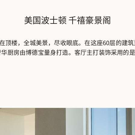
美国波士顿 千禧豪景阁
站在顶楼，全城美景，尽收眼底。在这座60层的建
奢华厨房由博德宝量身打造。客厅主打装饰采用的